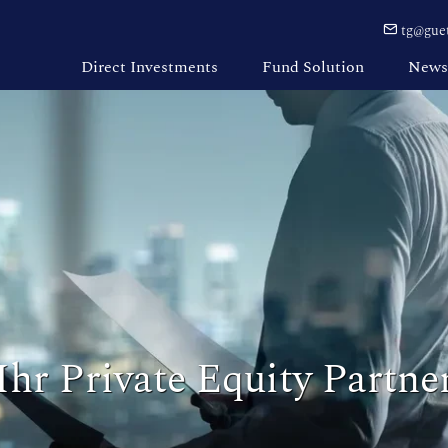
tg@guet
Direct Investments
Fund Solution
News
Ihr Private Equity Partne