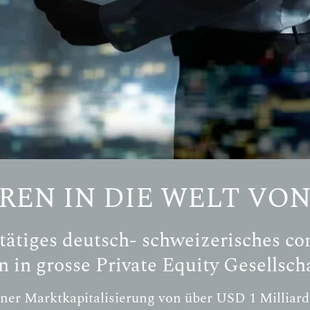
EREN IN DIE WELT VO
l tätiges deutsch- schweizerisches c
 in grosse Private Equity Gesellscha
iner Marktkapitalisierung von über USD 1 Milliarde