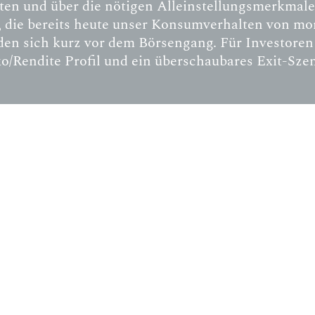
kten und über die nötigen Alleinstellungsmerkmal
, die bereits heute unser Konsumverhalten von mor
en sich kurz vor dem Börsengang. Für Investoren e
ko/Rendite Profil und ein überschaubares Exit-Szen